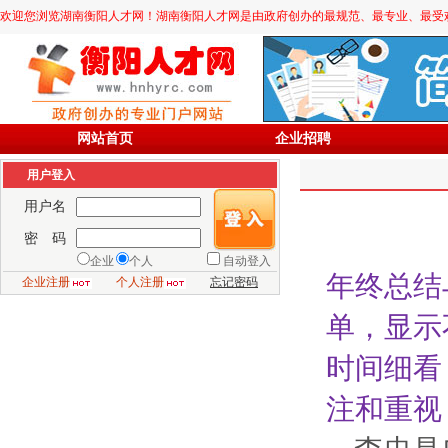
欢迎您浏览湖南衡阳人才网！湖南衡阳人才网是由政府创办的最规范、最专业、最受欢迎的求职
网站首页
企业招聘
用户登入
用户名
密 码
企业
个人
自动登入
年终总结
企业注册
个人注册
忘记密码
单，显示
时间细看
注和重视