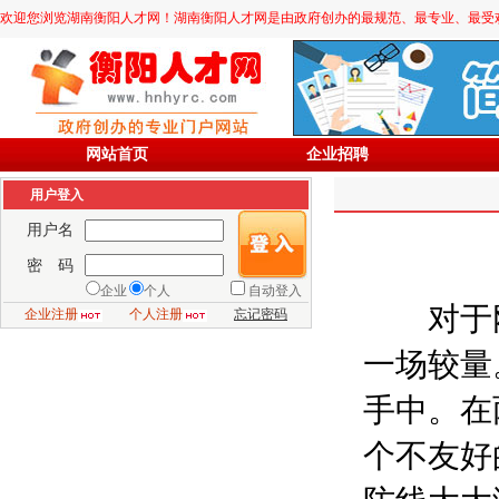
欢迎您浏览湖南衡阳人才网！湖南衡阳人才网是由政府创办的最规范、最专业、最受欢迎的求职
网站首页
企业招聘
用户登入
用户名
密 码
企业
个人
自动登入
对于刚
企业注册
个人注册
忘记密码
一场较量
手中。在
个不友好