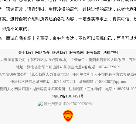
然，语速正常，语音消晰。生硬冷漠的语气、过快过慢的语速，或者含糊
真实。进行自我介绍时所表述的各项内容，一定要实事求是，真实可信。
，都是不足取的。
来，面试自我介绍十分重要，良好的表达，不仅可以展现自己，而且可以
关于我们
|
网站简介
|
联系我们
|
服务指南
|
服务条款
|
法律申明
力资源有限公司（原石鼓区人力资源市场） 主管单位：衡阳市石鼓区人民政府、石
地址：湖南省衡阳市船山路48号创业大厦4楼 电话：0734-8229199
宇人力资源有限公司（原石鼓区人力资源市场） 任何单位和个人不得以任何方式复制或
违法和不良信息举报电话：0734-8371261 举报邮箱：10066367@qq.com
衡阳人才网律师团：湖南居安律师事务所 法律顾问：王华律师 电话：1880734100
湘ICP备15014191号
湘公网安备 43040702000209号