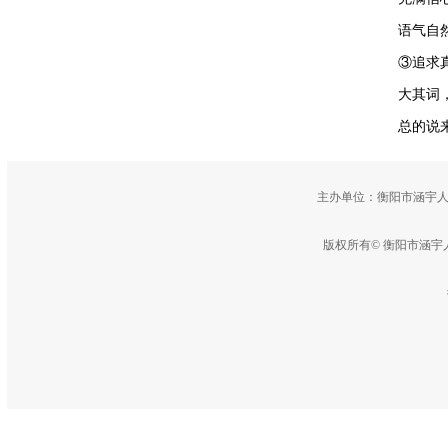
语气自
③追求
大其词
总的说
主办单位：衡阳市涵宇人
版权所有© 衡阳市涵