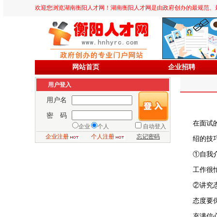
欢迎您浏览湖南衡阳人才网！湖南衡阳人才网是由政府创办的最规范、最专业、
网站首页
企业招聘
用户登入
用户名
密 码
在面试
企业
个人
自动登入
企业注册
个人注册
忘记密码
绍的技
①自我
工作很
②讲究
态度要
充满信