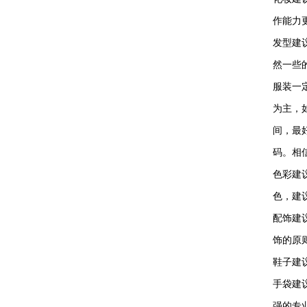
作能力
发型建
然一些
服装一
为主，
间，最
码。相
色彩建
色，建
配饰建
饰的原
鞋子建
手袋建
强的专