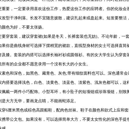
更重要，一定要录用喜欢这份工作，热爱这份工作的应聘者。你的化妆会
议发型干净利落。长发不宜随意披散，建议扎起来或盘起来。短发要整洁
的颜色为好，不要太张扬。
定要穿套装，建议穿套裙(如果是冬天，长裤套装也无妨)。不论年龄，一
如果你是曲线身材可选择下摆稍宽的裙款，直线型身材的女士可选择直筒
好及膝。套装的内搭可以选择长袖衬衫或圆领衫。有的女大学生认为穿套
信所有的企业都不愿意录用一个没有长大的小女生。
议素色和深色，如黑色、藏青色、灰色;带有细纹面料也可以。深色通常会
议内搭要选择浅色，白色、淡黄色、淡蓝色、淡紫色、浅灰色都可以，这
议佩戴一两件小巧配饰。小型耳环，有小坠子的短项链或珍珠项链，别致
则是大方无华，要画龙点睛，不能画蛇添足。
议穿6厘米黑色或棕色高跟船鞋，配肉色丝袜。鞋子在颜色和款式上应和
议携带公文包。如果没有，可以选择简单大方，不要太女性化的深色手提
业感。