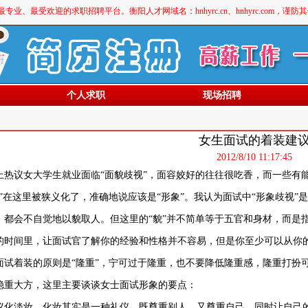
最受欢迎的求职招聘平台。衡阳人才网域名：hnhyrc.cn、hnhyrc.com，谨
个人求职
现场招聘
女生面试的着装建
2012/8/10 11:17:45
上热议女大学生就业面临“面貌歧视”，面容姣好的往往很吃香，而一些有
貌”在这里被狭义化了，准确地说应该是“形象”。我认为面试中“形象歧视
，都会不自觉地以貌取人。但这里的“貌”并不简单等于五官和身材，而是
的时间里，让面试官了解你的经验和性格并不容易，但是你至少可以从你
面试着装的原则是“隆重”，宁可过于隆重，也不要降低隆重感，隆重打扮
稳重大方，这里主要谈谈女士面试形象的要点：
议化淡妆。化妆其实是一种礼仪，既尊重别人，又尊重自己，同时让自己