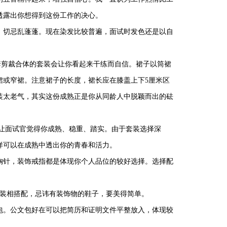
透露出你想得到这份工作的决心。
，切忌乱蓬蓬。现在染发比较普遍，面试时发色还是以自
套剪裁合体的套装会让你看起来干练而自信。裙子以筒裙
裙或窄裙。注意裙子的长度，裙长应在膝盖上下5厘米区
装太老气，其实这份成熟正是你从同龄人中脱颖而出的砝
让面试官觉得你成熟、稳重、踏实。由于套装选择深
样可以在成熟中透出你的青春和活力。
胸针，装饰戒指都是体现你个人品位的较好选择。选择配
套装相搭配，忌讳有装饰物的鞋子，要美得简单。
包。公文包好在可以把简历和证明文件平整放入，体现较