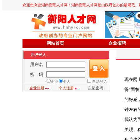
欢迎您浏览湖南衡阳人才网！湖南衡阳人才网是由政府创办的最规范、最专业、
网站首页
企业招聘
用户登入
用户名
密 码
现在网
企业
个人
自动登入
企业注册
个人注册
忘记密码
得“面
的好感
钟左右
我认为
美观、
化妆建