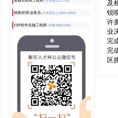
金蝶云销售工程师
(大专及以上/2700)
及
锐
销售经理/业务员
(大专及以上/4000-10000)
许
ERP软件实施工程师
(不限/4000-6500)
业
完
完
区