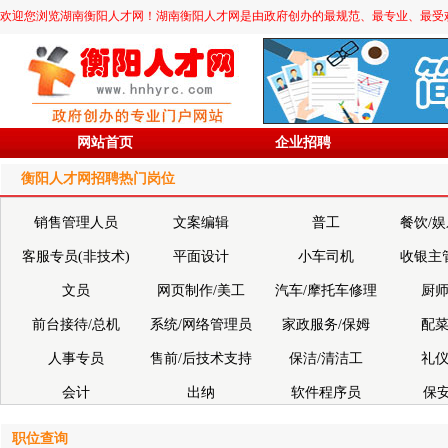
欢迎您浏览湖南衡阳人才网！湖南衡阳人才网是由政府创办的最规范、最专业、最受欢迎的求职
网站首页
企业招聘
衡阳人才网招聘热门岗位
销售管理人员
文案编辑
普工
餐饮/
客服专员(非技术)
平面设计
小车司机
收银主
文员
网页制作/美工
汽车/摩托车修理
厨师
前台接待/总机
系统/网络管理员
家政服务/保姆
配菜
人事专员
售前/后技术支持
保洁/清洁工
礼仪
会计
出纳
软件程序员
保