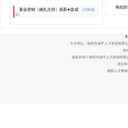
将此职
宴会营销（婚礼主持）底薪➕提成
(不限/面
议)
关
主办单位：衡阳市涵宇人力资源有限公
地址
版权所有© 衡阳市涵宇人力资源有
违法和不
衡阳人才网律