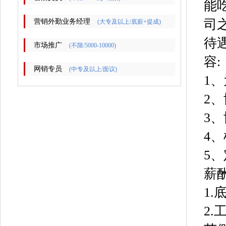
能
司
营销外勤业务经理
(大专及以上/底薪+提成)
待
市场推广
(不限/5000-10000)
容:
网销专员
(中专及以上/面议)
1
2
3
4
5
薪
1.
2