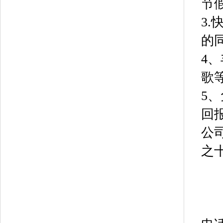
节
3
的
4
歌
5
回
公
之