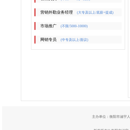
营销外勤业务经理
(大专及以上/底薪+提成)
市场推广
(不限/5000-10000)
网销专员
(中专及以上/面议)
主办单位：衡阳市涵宇人