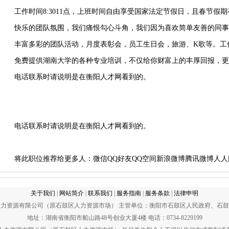
工作时间8:3011点，上班时间自由享受国家法定节假日，且春节假
快乐的团队氛围，我们痛恨勾心斗角，我们因为喜欢简单友善的同事
丰富多彩的团队活动，月度表彰会，员工生日会，旅游、K歌等。工
免费提供湖南大学的各种专业培训，不仅给你财富上的丰厚回报，更
电话联系时请说明是在衡阳人才网看到的。
电话联系时请说明是在衡阳人才网看到的。
将此职位推荐给更多人：
微信
QQ好友
QQ空间
新浪微博
腾讯微博
人人
关于我们
|
网站简介
|
联系我们
|
服务指南
|
服务条款
|
法律申明
力资源有限公司（原石鼓区人力资源市场） 主管单位：衡阳市石鼓区人民政府、石
地址：湖南省衡阳市船山路48号创业大厦4楼 电话：0734-8229199