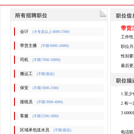
带货
会计
(大专及以上/4000-5500)
工作性
带货主播
(不限/6000-10000)
职位月薪
性别要
司机
(不限/7000-10000)
最后更新时
搬运工
(不限/面议)
保安
(不限/3000-3300)
1.至
接线员
(不限/3000-4000)
2.有
3.60
客服
(不限/2500-2800)
区域承包送水员
(不限/面议)
电话联