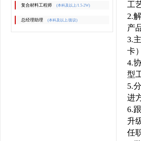
工
复合材料工程师
(本科及以上/1.5-2W)
2
总经理助理
(本科及以上/面议)
产
3
卡
4
型
5
进
6
升
任