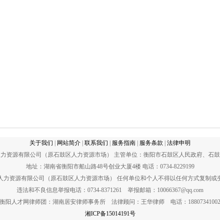
关于我们
|
网站简介
|
联系我们
|
服务指南
|
服务条款
|
法律申明
力资源有限公司（原石鼓区人力资源市场） 主管单位：衡阳市石鼓区人民政府、石
地址：湖南省衡阳市船山路48号创业大厦4楼 电话：0734-8229199
宇人力资源有限公司（原石鼓区人力资源市场） 任何单位和个人不得以任何方式复制或
违法和不良信息举报电话：0734-8371261 举报邮箱：10066367@qq.com
衡阳人才网律师团：湖南居安律师事务所 法律顾问：王华律师 电话：1880734100
湘ICP备15014191号