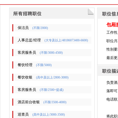
包厢
保洁员
(不限/2000)
工作性
人事总监/经理
(大专及以上/48186073400-6600)
职位月薪
性别要
客房服务员
(不限/3000-4500)
最后更新时
餐饮经理
(不限/5000)
餐饮收银
(高中及以上/2800-3000)
负责酒
客房服务员
(不限/2500+提成)
落即可
电话联
酒店前台收银
(不限/3500-4000)
巡查员
(高中及以上/3000-3500)
将此职