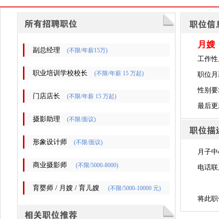
月嫂
副总经理
(不限/年薪15万)
工作性
职业培训学校校长
(不限/年薪 15 万起)
职位月薪
性别要
门店店长
(不限/年薪 15 万起)
最后更新时
摄影助理
(不限/面议)
形象设计师
(不限/面议)
月子中
商业摄影师
(不限/5000-8000)
电话联
育婴师 / 月嫂 / 育儿嫂
(不限/5000-10000 元)
将此职