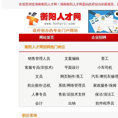
欢迎您浏览湖南衡阳人才网！湖南衡阳人才网是由政府创办的最规范、最专业、
网站首页
企业招聘
衡阳人才网招聘热门岗位
销售管理人员
文案编辑
普工
客服专员(非技术)
平面设计
小车司机
文员
网页制作/美工
汽车/摩托车修
前台接待/总机
系统/网络管理员
家政服务/保姆
人事专员
售前/后技术支持
保洁/清洁工
会计
出纳
软件程序员