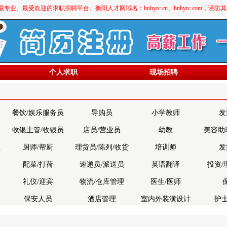
最受欢迎的求职招聘平台。衡阳人才网域名：hnhyrc.cn、hnhyrc.com，谨
个人求职
现场招聘
餐饮/娱乐服务员
导购员
小学教师
发
收银主管/收银员
店员/营业员
幼教
美容助
理
厨师/帮厨
理货员/陈列/收货
培训师
发
配菜/打荷
速递员/派送员
英语翻译
投资/
礼仪/迎宾
物流/仓库管理
医生/医师
保安人员
酒店管理
室内外装潢设计
护士