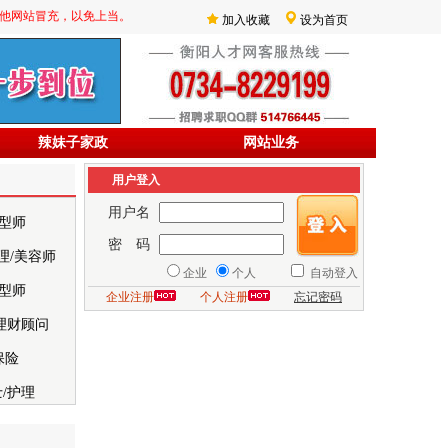
防其他网站冒充，以免上当。
加入收藏
设为首页
辣妹子家政
网站业务
用户登入
用户名
型师
密 码
理/美容师
企业
个人
自动登入
型师
企业注册
个人注册
忘记密码
理财顾问
保险
/护理