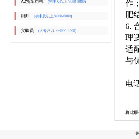
作
A2货车司机
(初中及以上/7000-8000)
肥
厨师
(初中及以上/4000-6000)
6
实验员
(大专及以上/4000-4500)
理
适
与
电
将此职
关